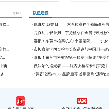
队伍建设
更多>>
...
·
砥真功 载誉归 ——东莞检察在全省民事检察业
·
亮真功，载誉归！东莞检察在全省行政检察业务
·
喜报！东莞市检察机关1个基层院、 1个集体和4
...
·
市检察院沈丙友检察长应邀参加中国刑事诉讼法
..
·
喜报！东莞市检察院第一检察部获评 “平安广东
...
·
做法治的追光者 ——沈丙友检察长到东莞中学
...
·
“莞香论案@185”品牌启幕 首期聚焦“违背妇女