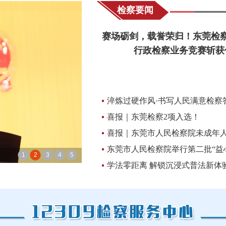
检察要闻
赛场砺剑，载誉荣归！东莞检
行政检察业务竞赛斩获
淬炼过硬作风·书写人民满意检察答卷
喜报｜东莞检察2项入选！
喜报｜东莞市人民检察院未成年人检
东莞市人民检察院举行第二批“益心为
学法零距离 解锁沉浸式普法新体验｜