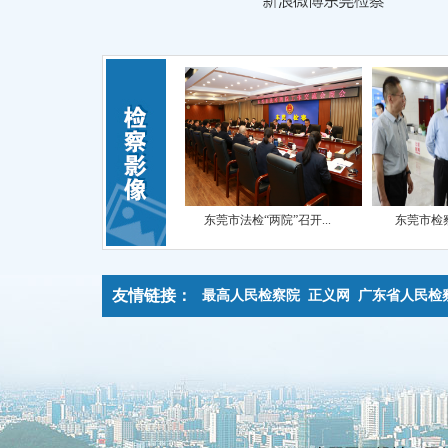
检察院召开202...
东莞市法检“两院”召开...
东莞市检察院到新疆生
友情链接：
最高人民检察院
正义网
广东省人民检