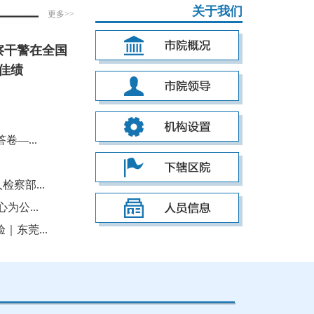
关于我们
更多>>
察干警在全国
佳绩
—...
察部...
公...
东莞...