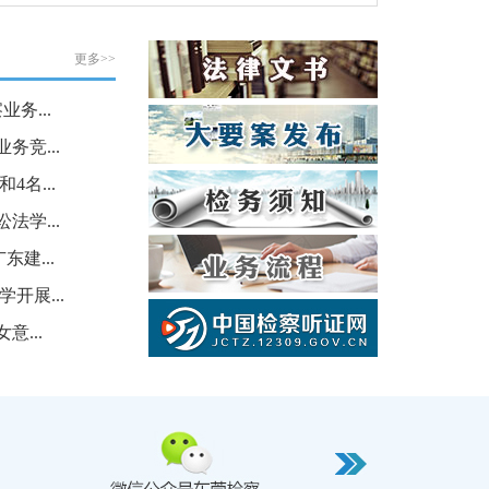
更多>>
务...
竞...
名...
学...
建...
开展...
意...