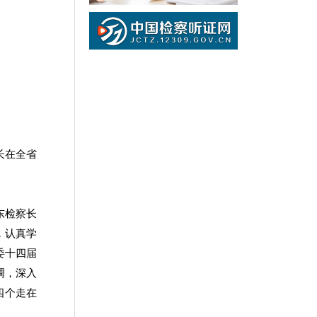
长在全省
东检察长
，认真学
委十四届
调，深入
四个走在