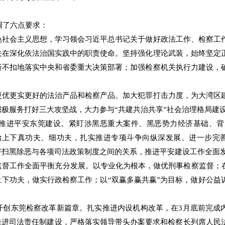
调了六点要求：
色社会主义思想，学习领会习近平总书记关于做好政法工作、检察工
关在深化依法治国实践中的职责使命。坚持强化理论武装，始终坚定
折不扣地落实中央和省委重大决策部署；加强检察机关执行力建设，
更优更实更好的法治产品和检察产品。加大犯罪打击力度，为大湾区
极服务打好三大攻坚战，大力参与“共建共治共享”社会治理格局建
推进平安东莞建设。紧盯涉黑恶重大案件、黑恶势力经济基础、背
兼治上下真功夫、细功夫，扎实推进专项斗争向纵深发展。进一步完
好扫黑除恶与各项司法政策制度之间的关系，推进平安建设工作全面
督工作全面平衡充分发展。以专业化为根本，做优刑事检察监督；在
上下功夫，做实行政检察工作；以“双赢多赢共赢”为目标，做好公益
开创东莞检察改革新篇章。扎实推进内设机构改革，在3月底前完成
推进司法责任制建设，严格落实领导带头办案要求和检察长列席人民