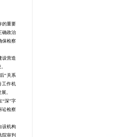
作的重要
正确政治
确保检察
建设营造
设。
后“关系
善工作机
发展。
“深”字
诉讼检察
内设机构
法院审判