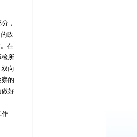
部分，
疆的政
作。在
师检所
才双向
检察的
动做好
工作