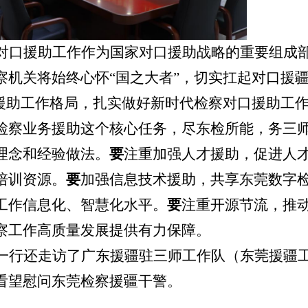
对口援助工作作为国家对口援助战略的重要组成
察机关将始终心怀“国之大者”，切实扛起对口援
察援助工作格局，扎实做好新时代检察对口援助工
检察业务援助这个核心任务，尽东检所能，务三
理念和经验做法。
要
注重加强人才援助，促进人
培训资源。
要
加强信息技术援助，共享东莞数字
工作信息化、智慧化水平。
要
注重开源节流，推
察工作高质量发展提供有力保障。
一行还走访了广东援疆驻三师工作队（东莞援疆
看望慰问东莞检察援疆干警。