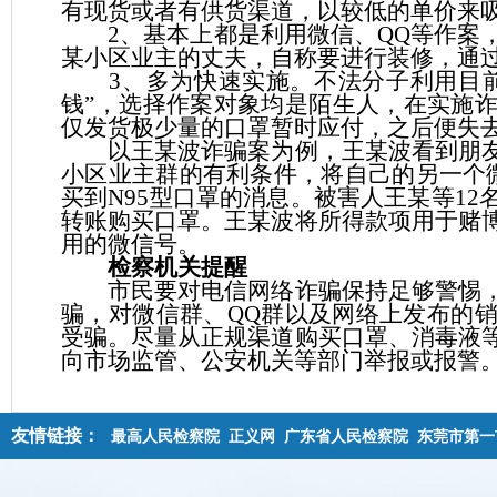
有现货或者有供货渠道，以较低的单价来吸
2、基本上都是利用微信、QQ等作案，
某小区业主的丈夫，自称要进行装修，通
3、多为快速实施。不法分子利用目前
钱”，选择作案对象均是陌生人，在实施
仅发货极少量的口罩暂时应付，之后便失
以王某波诈骗案为例，王某波看到朋友
小区业主群的有利条件，将自己的另一个微
买到N95型口罩的消息。被害人王某等1
转账购买口罩。王某波将所得款项用于赌
用的微信号。
检察机关提醒
市民要对电信网络诈骗保持足够警惕，
骗，对微信群、QQ群以及网络上发布的
受骗。尽量从正规渠道购买口罩、消毒液
向市场监管、公安机关等部门举报或报警
友情链接：
最高人民检察院
正义网
广东省人民检察院
东莞市第一