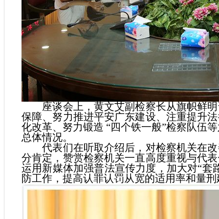
座谈会上，黄文艾副检察长从旗帜鲜明讲
保障、努力推进平安广东建设、注重提升法
化改革、努力锻造 “四个铁一般”检察队伍等
总体情况。
代表们在听取介绍后，对检察机关在改善
分肯定，赞赏检察机关一直高度重视与代表
运用新媒体加强普法宣传力度，加大对“套
防工作，提高认罪认罚从宽的适用率和量刑