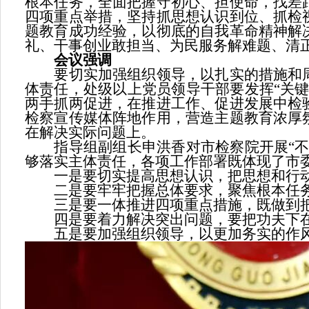
根本任务，全面把握守初心、担使命，找差
四项重点举措，坚持抓思想认识到位、抓检
题教育成功经验，以彻底的自我革命精神解
礼、干事创业敢担当、为民服务解难题、清
会议强调
要切实加强组织领导，以扎实的措施和周
体责任，处级以上党员领导干部要发挥“关
两手抓两促进，在推进工作、促进发展中检
检察宣传媒体阵地作用，营造主题教育浓厚
在解决实际问题上。
指导组副组长申洪香对市检察院开展“不忘
够落实主体责任，各项工作部署既体现了市
一是要切实提高思想认识，把思想和行动
二是要牢牢把握总体要求，聚焦根本任务
三是要一体推进四项重点措施，既做到把
四是要着力解决突出问题，要把功夫下在
五是要加强组织领导，以更加务实的作风