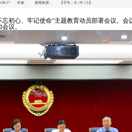
19-09-17 作者： 新闻来源： 【字号：
大
|
中
|
小
】
不忘初心、牢记使命”主题教育动员部署会议。会
加会议。