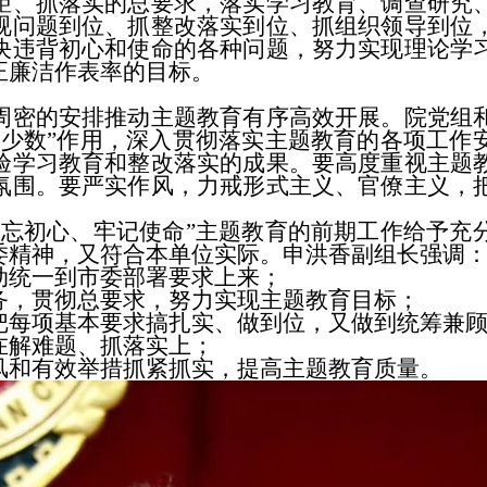
距、抓落实的总要求，落实学习教育、调查研究
视问题到位、抓整改落实到位、抓组织领导到位
决违背初心和使命的各种问题，努力实现理论学
正廉洁作表率的目标。
密的安排推动主题教育有序高效开展。院党组和
键少数”作用，深入贯彻落实主题教育的各项工作
验学习教育和整改落实的成果。要高度重视主题
氛围。要严实作风，力戒形式主义、官僚主义，
初心、牢记使命”主题教育的前期工作给予充
委精神，又符合本单位实际。申洪香副组长强调
统一到市委部署要求上来；
，贯彻总要求，努力实现主题教育目标；
每项基本要求搞扎实、做到位，又做到统筹兼顾
解难题、抓落实上；
和有效举措抓紧抓实，提高主题教育质量。