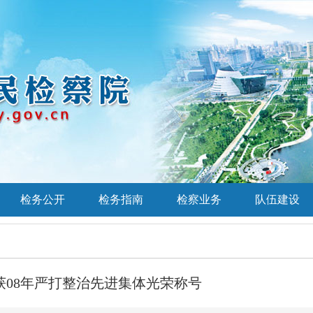
检务公开
检务指南
检察业务
队伍建设
获08年严打整治先进集体光荣称号