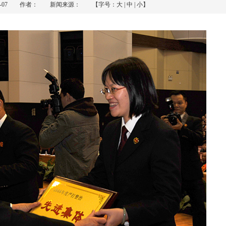
-05-07 作者： 新闻来源： 【字号：
大
|
中
|
小
】