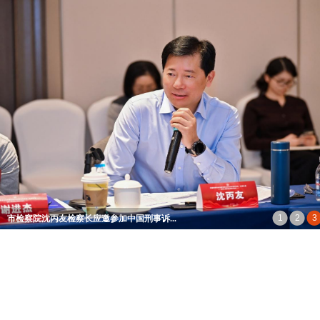
以“强化检察监督年”为抓手 厚积东莞检...
一图读懂2026年东莞市人民检察院工作报告
市检察院沈丙友检察长应邀参加中国刑事诉...
做法治的追光者 ——沈丙友检察长到东莞中...
“莞香论案@185”品牌启幕 首期聚焦“违背...
1
2
3
市检察院沈丙友检察长应邀参加中国刑事诉...