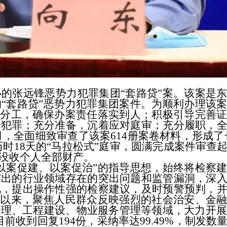
张远锋恶势力犯罪集团“套路贷”案。该案是东
“套路贷”恶势力犯罪集团案件。为顺利办理该
筹分工，确保办案责任落实到人；积极引导完善
击犯罪；充分准备，沉着应对庭审；充分履职，
8月，全面细致审查了该案614册案卷材料，形成了长
历时18天的“马拉松式”庭审，圆满完成案件审查
没收个人全部财产。
案促建、以案促治”的指导思想，始终将检察建
露出的行业领域存在的突出问题和监管漏洞，深
况，提出操作性强的检察建议，及时预警预判，
年以来，聚焦人民群众反映强烈的社会治安、金
理、工程建设、物业服务管理等领域，大力开展
目前收到回复194份，采纳率达99.49%，制发