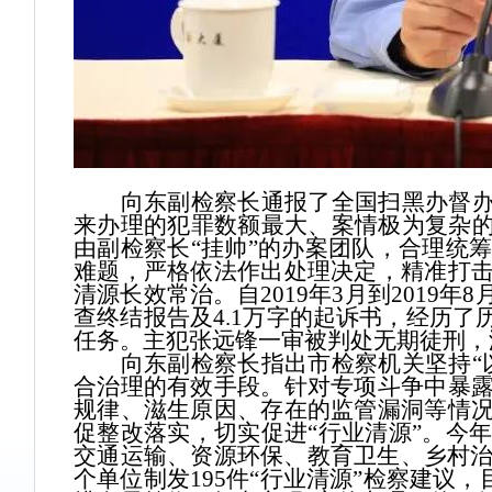
向东副检察长通报了全国扫黑办督办的
来办理的犯罪数额最大、案情极为复杂的
由副检察长“挂帅”的办案团队，合理统
难题，严格依法作出处理决定，精准打
清源长效常治。自2019年3月到2019年
查终结报告及4.1万字的起诉书，经历了
任务。主犯张远锋一审被判处无期徒刑，
向东副检察长指出市检察机关坚持“以
合治理的有效手段。针对专项斗争中暴
规律、滋生原因、存在的监管漏洞等情
促整改落实，切实促进“行业清源”。今
交通运输、资源环保、教育卫生、乡村治
个单位制发195件“行业清源”检察建议，