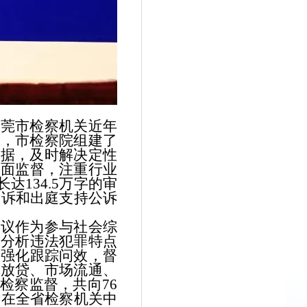
莞市检察机关近年
案，市检察院组建了
证据，及时解决定性
全面监督，注重行业
达134.5万字的审
起诉和出庭支持公诉
议作为参与社会综
入分析违法犯罪特点
并强化跟踪问效，督
融放贷、市场流通、
检察监督，共向76
数量在全省检察机关中