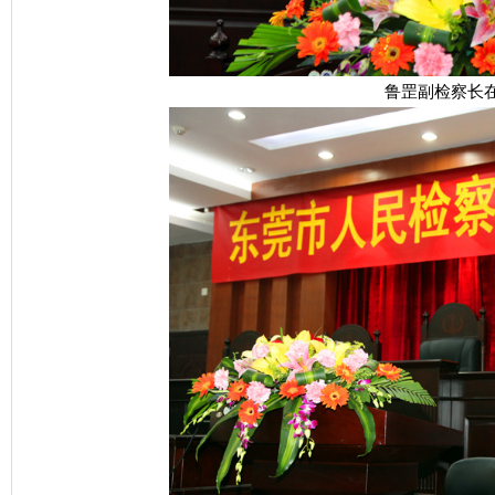
鲁罡副检察长