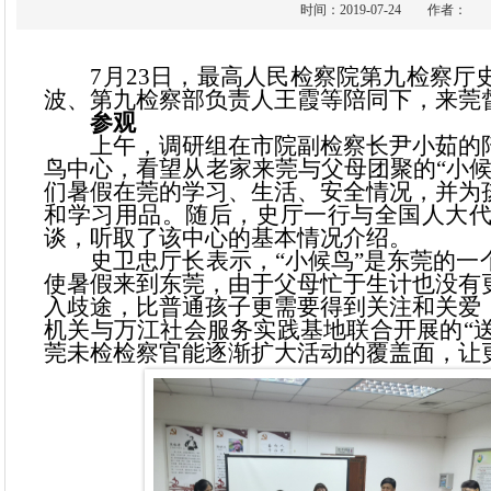
时间：2019-07-24 作
7月23日，最高人民检察院第九检察厅
波、第九检察部负责人王霞等陪同下，来莞
参观
上午，调研组在市院副检察长尹小茹的陪
鸟中心，看望从老家来莞与父母团聚的“小
们暑假在莞的学习、生活、安全情况，并为
和学习用品。随后，史厅一行与全国人大
谈，听取了该中心的基本情况介绍。
史卫忠厅长表示，“小候鸟”是东莞的一
使暑假来到东莞，由于父母忙于生计也没有
入歧途，比普通孩子更需要得到关注和关爱
机关与万江社会服务实践基地联合开展的“送
莞未检检察官能逐渐扩大活动的覆盖面，让更