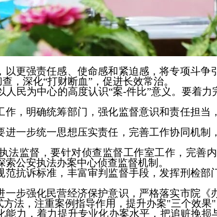
以更强责任感、使命感和紧迫感，将专项斗争引
彻查，深化“打财断血”，促进长效常治。
人民为中心的高度认识“案-件比”意义。要着
作，明确统筹部门，强化监督意识和责任担当，
进一步统一思想压实责任，完善工作协同机制，
法监督，要针对侦查监督工作室工作，完善内
要探索公安执法办案中心侦查监督机制。
范抗诉标准，丰富审判监督手段，发挥刑检部门
一步强化民营经济保护意识，严格落实市院《办
方法，注重案例指导作用，提升办案"三个效果"
力，着力提升专业化办案水平，把追赃挽损与打