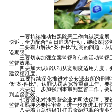
一要持续推动扫黑除恶工作向纵深发展，
快诉，全力配合“百日追逃”行动，继续深挖
二要着力解决“案-件比”过高的问题，从以
讼期限。
三要切实加强立案监督和侦查活动监督工
监督效果。
四要加大认罪认罚从宽制度适用力度，要
建议精准度。
五要持续深化推进对公安派出所的刑事执
低“案-件比”、认罪认罚从宽等重点工作。
六要进一步加强刑事审判监督工作，要规
判监督质效。
七要强化对涉民营企业的司法保障，要进
监督和羁押必要性审查，进一步改进工作方式
八要着力总结提升打击金融犯罪的专业化能