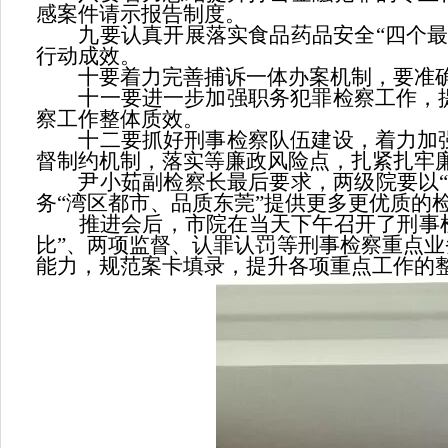
感案件请示报告制度。
九要认真开展落实食品药品安全“四个最严
行动成效。
十要着力完善捕诉一体办案机制，要准确
十一要进一步加强职务犯罪检察工作，提
察工作整体质效。
十二要抓好刑事检察队伍建设，着力加强
督制约机制，落实等廉政风险点，扎紧扎牢廉
尹小茹副检察长最后要求，两级院要以“不
务“湾区都市、品质东莞”提供更多更优质的
推进会后，市院在当天下午召开了刑事检察
比”、两项监督、认罪认罚等刑事检察重点
能力，规范案卡填录，提升各项重点工作的