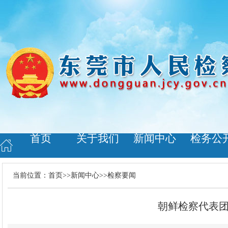
首页
关于我们
新闻中心
检务公
当前位置：
首页
>>
新闻中心
>>
检察要闻
朝鲜检察代表