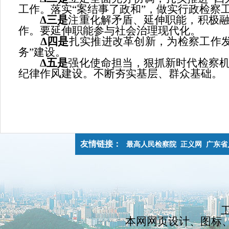
工作。落实“案结事了政和”，做实行政检察
Δ
三
是
注重化解矛盾、延伸职能，积极
作。要延伸职能参与社会治理现代化。
Δ
四是
扎实推进改革创新，为检察工作
务”建设。
Δ
五是
强化使命担当，狠抓新时代检察
纪律作风建设。不断夯实基层、群众基础。
友情链接：
最高人民检察院
正义网
广东省
工
本网网页设计、图标