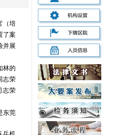
官（培
置了案
验并展
如林的
同志荣
同志荣
是东莞
练兵机