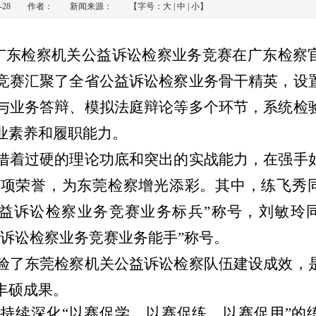
-04-28 作者： 新闻来源： 【字号：
大
|
中
|
小
】
二届广东检察机关公益诉讼检察业务竞赛在广东检察
竞赛汇聚了全省公益诉讼检察业务骨干精英，设
与业务答辩、模拟法庭辩论等多个环节，系统检
业素养和履职能力。
借着过硬的理论功底和突出的实战能力，在强手
两项荣誉，为东莞检察增光添彩。其中，练飞秀
公益诉讼检察业务竞赛业务标兵”称号，刘敏玲
益诉讼检察业务竞赛业务能手”称号。
验了东莞检察机关公益诉讼检察队伍建设成效，
丰硕成果。
持续深化“以赛促学、以赛促练、以赛促用”的