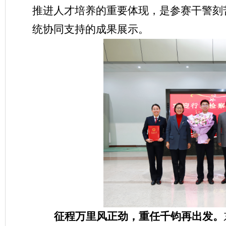
推进人才培养的重要
体现
，
是
参赛干警刻
统协同支持
的成果展示
。
征程万里风正劲，重任千钧再出发。