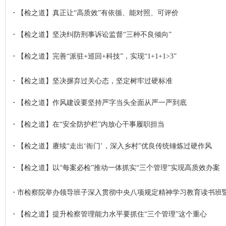
·
【检之道】真正让“高质效”有依循、能对照、可评价
·
【检之道】坚决纠防刑事诉讼监督“三种不良倾向”
·
【检之道】完善“派驻+巡回+科技”，实现“1+1+1>3”
·
【检之道】坚决摒弃过关心态，坚定树牢过硬标准
·
【检之道】作风建设要坚持严字当头全面从严一严到底
·
【检之道】在“安全防护栏”内放心干事履职担当
·
【检之道】赓续“走出‘衙门’，深入乡村”优良传统锤炼过硬作风
·
【检之道】以“每案必检”推动一体抓实“三个管理”实现高质效办案
·
市检察院举办领导班子深入贯彻中央八项规定精神学习教育读书班
·
【检之道】提升检察管理能力水平要抓住“三个管理”这个重心